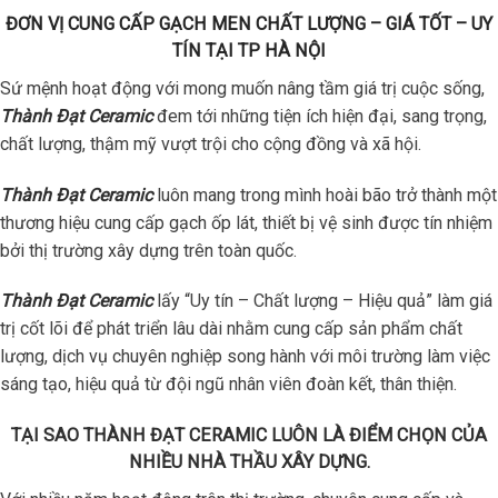
ĐƠN VỊ CUNG CẤP GẠCH MEN CHẤT LƯỢNG – GIÁ TỐT – UY
TÍN TẠI TP HÀ NỘI
Sứ mệnh hoạt động với mong muốn nâng tầm giá trị cuộc sống,
Thành Đạt Ceramic
đem tới những tiện ích hiện đại, sang trọng,
chất lượng, thậm mỹ vượt trội cho cộng đồng và xã hội.
Thành Đạt Ceramic
luôn mang trong mình hoài bão trở thành một
thương hiệu cung cấp gạch ốp lát, thiết bị vệ sinh được tín nhiệm
bởi thị trường xây dựng trên toàn quốc.
Thành Đạt Ceramic
lấy “Uy tín – Chất lượng – Hiệu quả” làm giá
trị cốt lõi để phát triển lâu dài nhằm cung cấp sản phẩm chất
lượng, dịch vụ chuyên nghiệp song hành với môi trường làm việc
sáng tạo, hiệu quả từ đội ngũ nhân viên đoàn kết, thân thiện.
TẠI SAO THÀNH ĐẠT CERAMIC LUÔN LÀ ĐIỂM CHỌN CỦA
NHIỀU NHÀ THẦU XÂY DỰNG.