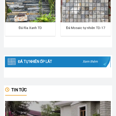
Đá Rìa Xanh TD
Đá Mosaic tự nhiên TD-17
ĐÁ TỰ NHIÊN ỐP LÁT
Xem thêm
TIN TỨC