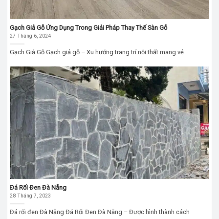
Gạch Giả Gỗ Ứng Dụng Trong Giải Pháp Thay Thế Sàn Gỗ
27 Tháng 6, 2024
Gạch Giả Gỗ Gạch giả gỗ – Xu hướng trang trí nội thất mang vẻ
Đá Rối Đen Đà Nẵng
28 Tháng 7, 2023
Đá rối đen Đà Nẵng Đá Rối Đen Đà Nẵng – Được hình thành cách