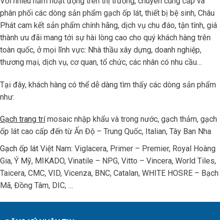
Với nhiều năm hoạt động trên thị trường, chuyên cung cấp và
phân phối các dòng sản phẩm gạch ốp lát, thiết bị bệ sinh, Châu
Phát cam kết sản phẩm chính hãng, dịch vụ chu đáo, tận tình, giá
thành ưu đãi mang tới sự hài lòng cao cho quý khách hàng trên
toàn quốc, ở mọi lĩnh vực: Nhà thầu xây dựng, doanh nghiệp,
thương mại, dịch vụ, cơ quan, tổ chức, các nhân có nhu cầu…
Tại đây, khách hàng có thể dễ dàng tìm thấy các dòng sản phẩm
như:
Gạch trang trí
mosaic nhập khẩu và trong nước, gạch thảm, gạch
ốp lát cao cấp đến từ Ấn Độ – Trung Quốc, Italian, Tây Ban Nha
Gạch ốp lát
Việt Nam: Viglacera, Primer – Premier, Royal Hoàng
Gia, Ý Mỹ, MIKADO, Vinatile – NPG, Vitto – Vincera, World Tiles,
Taicera, CMC, VID, Vicenza, BNC, Catalan, WHITE HOSRE – Bạch
Mã, Đồng Tâm, DIC, …