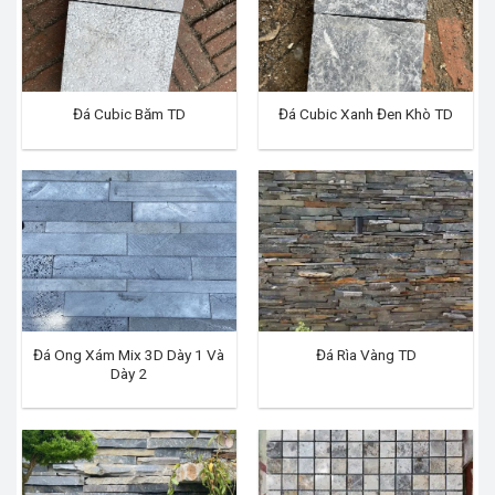
Đá Cubic Băm TD
Đá Cubic Xanh Đen Khò TD
Đá Ong Xám Mix 3D Dày 1 Và
Đá Rìa Vàng TD
Dày 2