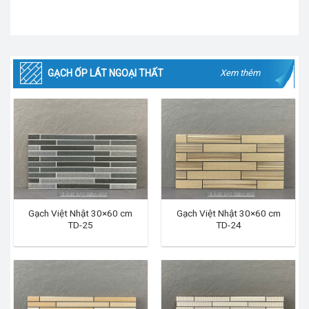
GẠCH ỐP LÁT NGOẠI THẤT
Xem thêm
Gạch Việt Nhật 30×60 cm
Gạch Việt Nhật 30×60 cm
TD-25
TD-24