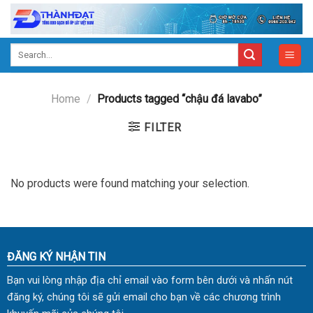
Skip
to
content
Search
for:
Home
/
Products tagged “chậu đá lavabo”
FILTER
No products were found matching your selection.
ĐĂNG KÝ NHẬN TIN
Bạn vui lòng nhập địa chỉ email vào form bên dưới và nhấn nút
đăng ký, chúng tôi sẽ gửi email cho bạn về các chương trình