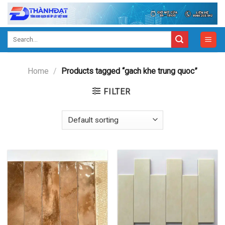
Skip
to
content
Search
for:
Home
/
Products tagged “gach khe trung quoc”
FILTER