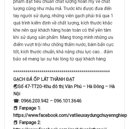
phẩm đạt tiêu chuẩn chất lượng hoàn mỹ về chất
lượng cũng như mẫu mã. Trước khi được đưa đến
tay người sử dụng, những viên gạch phải trả qua 1
quá trình kiểm định về chất lượng, kích thước khắc
khe nên quý khách hàng hoàn toàn có thể yên tâm
khi sử dụng sản phẩm. Mang trong mình những ưu
điểm vượt trội như chống thấm nước, bám bẩn cực
tốt, kích thước chuẩn, khả năng chịu lực cao… đảm
bảo sẽ mang lại sự hài lòng từ quý khách hàng
************************************************
GẠCH ĐÁ ỐP LÁT THÀNH ĐẠT
🌏Số 47-TT20-Khu đô thị Văn Phú – Hà Đông – Hà
Nội
☎: 0966.203.942 – 096.101.3646
📕 Fanpage 1:
https://www.facebook.com/vatlieuxaydungchuyennghiep
📕 Fanpage 2: