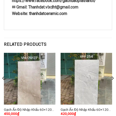
https://www.facebook.com/gachdaoplathanoi/
✉ Gmail: Thanhdat.vlxdht@gmail.com
Website: thanhdatceramic.com
RELATED PRODUCTS
Gạch Ấn Độ Nhập Khẩu 60×120
Gạch Ấn Độ Nhập Khẩu 60×120
450,000
₫
420,000
₫
(cm) TDVH-05
(cm) TDVH-01