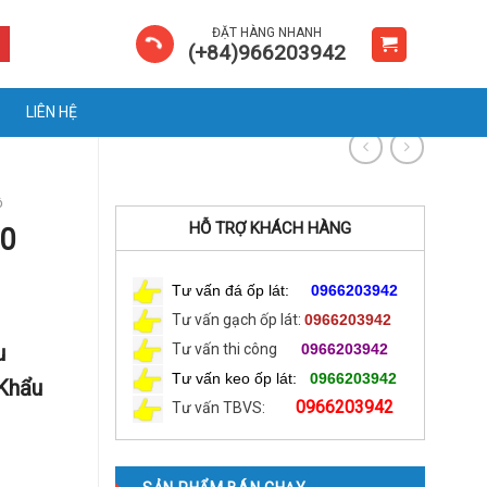
ĐẶT HÀNG NHANH
(+84)966203942
LIÊN HỆ
ộ
HỖ TRỢ KHÁCH HÀNG
0
Tư vấn đá ốp lát:
0966203942
Tư vấn gạch ốp lát:
0966203942
u
Tư vấn thi công
0966203942
Tư vấn keo ốp lát:
0966203942
Khẩu
0966203942
Tư vấn TBVS: