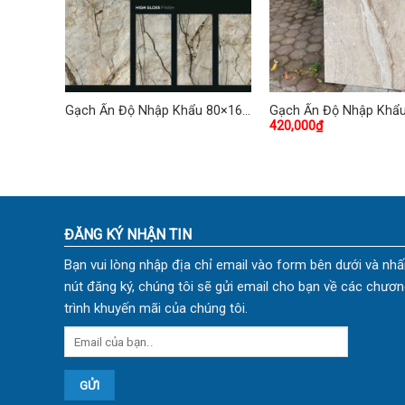
 80×160
Gạch Ấn Độ Nhập Khẩu 80×160
Gạch Ấn Độ Nhập Khẩ
420,000
₫
(cm) TDCF-06
(cm) TDVH-04
ĐĂNG KÝ NHẬN TIN
Bạn vui lòng nhập địa chỉ email vào form bên dưới và nhấ
nút đăng ký, chúng tôi sẽ gửi email cho bạn về các chươn
trình khuyến mãi của chúng tôi.