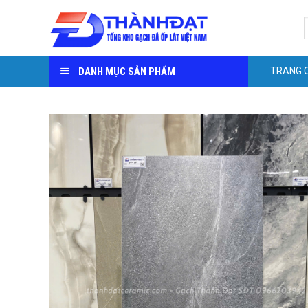
Skip
S
to
f
content
DANH MỤC SẢN PHẨM
TRANG 