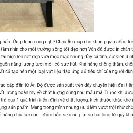
 phẩm Ứng dụng công nghệ Châu Âu giúp cho không gian sống tr
 tầm nhìn cho môi trường sống tốt đẹp hơn Vân đá được in chân t
 tái hiện lên nét đẹp vừa mộc mạc nhưng đầy cá tính, sự kiên địn
guồn năng lượng tươi mới, có sức hút. Khả năng chống thấm, ch
Tất cả tạo nên một loại vật liệu đáp ứng đủ tiêu chí của người dù
cao cấp đến từ Ấn Độ được sản xuất trên dây chuyền hiện đại tiê
chất lượng hoàn mỹ về chất lượng cũng như mẫu mã. Trước khi đư
rả qua 1 quá trình kiểm định về chất lượng, kích thước khắc khe
dụng sản phẩm. Mang trong mình những ưu điểm vượt trội như ch
ả năng chịu lực cao… đảm bảo sẽ mang lại sự hài lòng từ quý kh