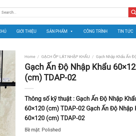
earch
or:
CHỦ
GIỚI THIỆU
SẢN PHẨM
CÔNG TRÌNH
TIN TỨC
Home
/
GẠCH ỐP LÁT NHẬP KHẨU
/
Gạch Nhập Khẩu Ấn Đ
Gạch Ấn Độ Nhập Khẩu 60×12
(cm) TDAP-02
Thông số kỹ thuật :
Gạch Ấn Độ Nhập Khẩ
60×120 (cm) TDAP-02
Gạch Ấn Độ Nhập 
60×120 (cm) TDAP-02
Bề mặt: Polished