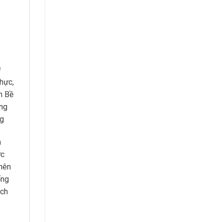
ở
hực,
h Bề
ống
ng
n
ợc
 nên
ống
ách