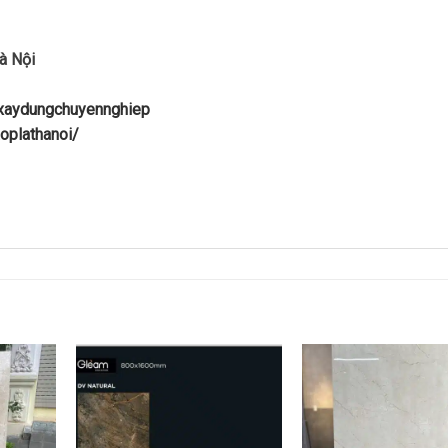
à Nội
uxaydungchuyennghiep
oplathanoi/