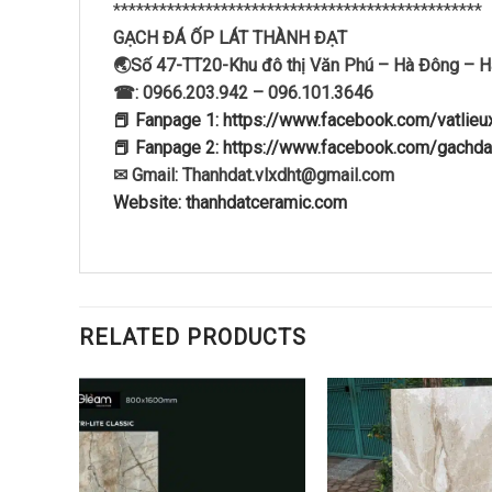
************************************************
GẠCH ĐÁ ỐP LÁT THÀNH ĐẠT
🌏Số 47-TT20-Khu đô thị Văn Phú – Hà Đông – H
☎: 0966.203.942 – 096.101.3646
📕 Fanpage 1: https://www.facebook.com/vatlie
📕 Fanpage 2: https://www.facebook.com/gachda
✉ Gmail: Thanhdat.vlxdht@gmail.com
Website: thanhdatceramic.com
RELATED PRODUCTS