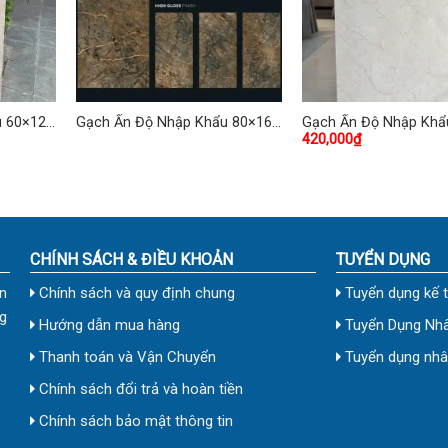
u 60×120
Gạch Ấn Độ Nhập Khẩu 80×160
Gạch Ấn Độ Nhập Khẩ
420,000
₫
(cm) TDCF-02
(cm) TDHP-08
CHÍNH SÁCH & ĐIỀU KHOẢN
TUYỂN DỤNG
n
Chính sách và quy định chung
Tuyển dụng kế 
g
Hướng dẫn mua hàng
Tuyển Dụng Nhâ
Thanh toán và Vận Chuyển
Tuyển dụng nhân
Chính sách đổi trả và hoàn tiền
Chính sách bảo mật thông tin