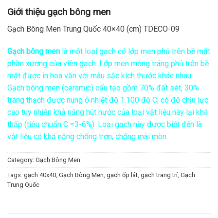
Giới thiệu gạch bông men
Gạch Bông Men Trung Quốc 40×40 (cm) TDECO-09
Gạch bông men
là một loại gạch có lớp men phủ trên bề mặt
phần xương của viên gạch. Lớp men mỏng tráng phủ trên bề
mặt được in hoa văn với màu sắc kích thước khác nhau.
Gạch bông men (ceramic) cấu tạo gồm 70% đất sét, 30%
tràng thạch được nung ở nhiệt độ 1.100 độ C; có độ chịu lực
cao tuy nhiên khả năng hút nước của loại vật liệu này lại khá
thấp (tiêu chuẩn C =3-6%). Loại gạch này được biết đến là
vật liệu có khả năng chống trơn, chống mài mòn.
Category:
Gạch Bông Men
Tags:
gạch 40x40
,
Gạch Bông Men
,
gạch ốp lát
,
gạch trang trí
,
Gạch
Trung Quốc