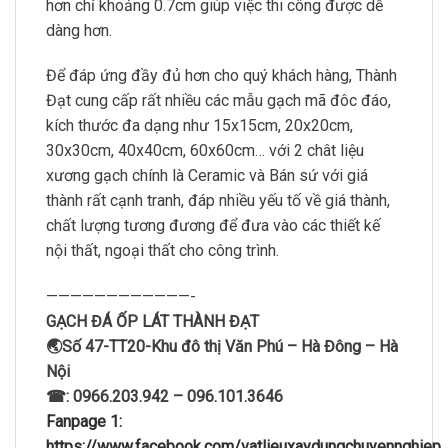
hơn chỉ khoảng 0.7cm giúp việc thi công được dễ
dàng hơn.
Để đáp ứng đầy đủ hơn cho quý khách hàng, Thành
Đạt cung cấp rất nhiều các mẫu gạch mã đôc đáo,
kích thước đa dạng như 15x15cm, 20x20cm,
30x30cm, 40x40cm, 60x60cm… với 2 chât liệu
xương gạch chính là Ceramic và Bán sứ với giá
thành rất cạnh tranh, đáp nhiều yếu tố về giá thành,
chất lượng tương đương để đưa vào các thiết kế
nội thất, ngoại thất cho công trình.
————————————-
GẠCH ĐÁ ỐP LÁT THÀNH ĐẠT
🌏Số 47-TT20-Khu đô thị Văn Phú – Hà Đông – Hà
Nội
☎: 0966.203.942 – 096.101.3646
Fanpage 1:
https://www.facebook.com/vatlieuxaydungchuyennghiep