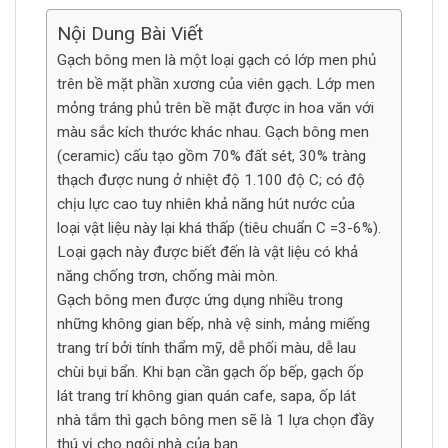
Nội Dung Bài Viết
Gạch bông men là một loại gạch có lớp men phủ
trên bề mặt phần xương của viên gạch. Lớp men
mỏng tráng phủ trên bề mặt được in hoa văn với
màu sắc kích thước khác nhau. Gạch bông men
(ceramic) cấu tạo gồm 70% đất sét, 30% tràng
thạch được nung ở nhiệt độ 1.100 độ C; có độ
chịu lực cao tuy nhiên khả năng hút nước của
loại vật liệu này lại khá thấp (tiêu chuẩn C =3-6%).
Loại gạch này được biết đến là vật liệu có khả
năng chống trơn, chống mài mòn.
Gạch bông men được ứng dụng nhiều trong
những không gian bếp, nhà vệ sinh, mảng miếng
trang trí bởi tính thẩm mỹ, dễ phối màu, dễ lau
chùi bụi bẩn. Khi bạn cần gạch ốp bếp, gạch ốp
lát trang trí không gian quán cafe, sapa, ốp lát
nhà tắm thì gạch bông men sẽ là 1 lựa chọn đầy
thú vị cho ngôi nhà của bạn.