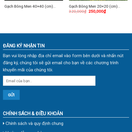
Gạch Bông Men 40×40 (cm)
Gạch Bông Men 20×20 (cm)
320,000
₫
250,000
₫
TDKG-02
TDKL-2007
ĐĂNG KÝ NHẬN TIN
Bạn vui lòng nhập địa chỉ email vào form bên dưới và nhấn nút
đăng ký, chúng tôi sẽ gửi email cho bạn về các chương trình
khuyến mãi của chúng tôi.
CHÍNH SÁCH & ĐIỀU KHOẢN
Chính sách và quy định chung