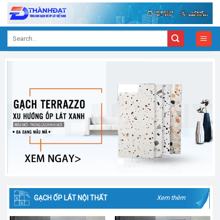
Skip
to
content
Search
for:
GẠCH ỐP LÁT NỘI THẤT
Xem thêm