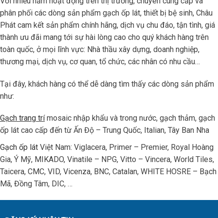
Với nhiều năm hoạt động trên thị trường, chuyên cung cấp và
phân phối các dòng sản phẩm gạch ốp lát, thiết bị bệ sinh, Châu
Phát cam kết sản phẩm chính hãng, dịch vụ chu đáo, tận tình, giá
thành ưu đãi mang tới sự hài lòng cao cho quý khách hàng trên
toàn quốc, ở mọi lĩnh vực: Nhà thầu xây dựng, doanh nghiệp,
thương mại, dịch vụ, cơ quan, tổ chức, các nhân có nhu cầu…
Tại đây, khách hàng có thể dễ dàng tìm thấy các dòng sản phẩm
như:
Gạch trang trí
mosaic nhập khẩu và trong nước, gạch thảm, gạch
ốp lát cao cấp đến từ Ấn Độ – Trung Quốc, Italian, Tây Ban Nha
Gạch ốp lát
Việt Nam: Viglacera, Primer – Premier, Royal Hoàng
Gia, Ý Mỹ, MIKADO, Vinatile – NPG, Vitto – Vincera, World Tiles,
Taicera, CMC, VID, Vicenza, BNC, Catalan, WHITE HOSRE – Bạch
Mã, Đồng Tâm, DIC, …