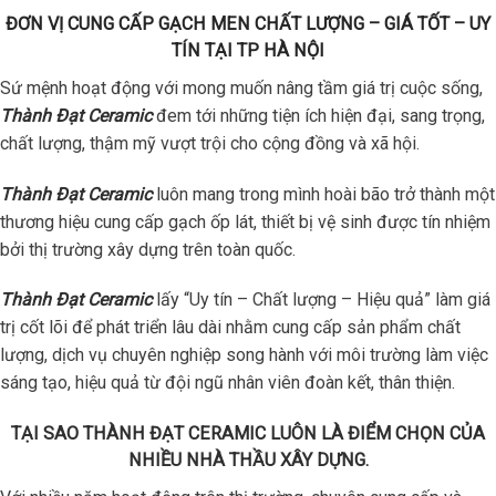
ĐƠN VỊ CUNG CẤP GẠCH MEN CHẤT LƯỢNG – GIÁ TỐT – UY
TÍN TẠI TP HÀ NỘI
Sứ mệnh hoạt động với mong muốn nâng tầm giá trị cuộc sống,
Thành Đạt Ceramic
đem tới những tiện ích hiện đại, sang trọng,
chất lượng, thậm mỹ vượt trội cho cộng đồng và xã hội.
Thành Đạt Ceramic
luôn mang trong mình hoài bão trở thành một
thương hiệu cung cấp gạch ốp lát, thiết bị vệ sinh được tín nhiệm
bởi thị trường xây dựng trên toàn quốc.
Thành Đạt Ceramic
lấy “Uy tín – Chất lượng – Hiệu quả” làm giá
trị cốt lõi để phát triển lâu dài nhằm cung cấp sản phẩm chất
lượng, dịch vụ chuyên nghiệp song hành với môi trường làm việc
sáng tạo, hiệu quả từ đội ngũ nhân viên đoàn kết, thân thiện.
TẠI SAO THÀNH ĐẠT CERAMIC LUÔN LÀ ĐIỂM CHỌN CỦA
NHIỀU NHÀ THẦU XÂY DỰNG.