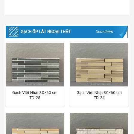
GẠCH ỐP LÁT NGOẠI THẤT
Xem thêm
Gạch Việt Nhật 30×60 cm
Gạch Việt Nhật 30×60 cm
TD-25
TD-24