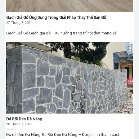
Gạch Giả Gỗ Ứng Dụng Trong Giải Pháp Thay Thế Sàn Gỗ
27 Tháng 6, 2024
Gạch Giả Gỗ Gạch giả gỗ – Xu hướng trang trí nội thất mang vẻ
Đá Rối Đen Đà Nẵng
28 Tháng 7, 2023
Đá rối đen Đà Nẵng Đá Rối Đen Đà Nẵng – Được hình thành cách