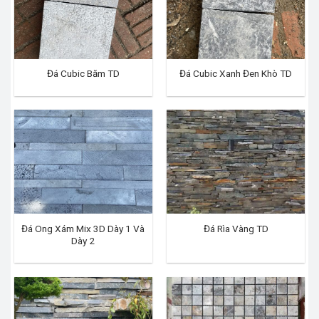
Đá Cubic Băm TD
Đá Cubic Xanh Đen Khò TD
Đá Ong Xám Mix 3D Dày 1 Và
Đá Rìa Vàng TD
Dày 2