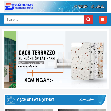
Skip
to
content
Search
for:
GẠCH ỐP LÁT NỘI THẤT
Xem thêm