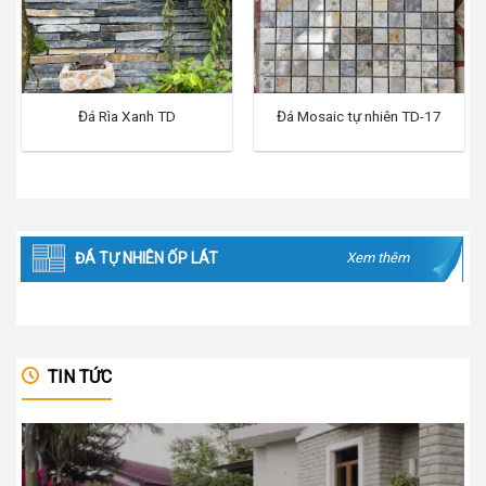
Đá Rìa Xanh TD
Đá Mosaic tự nhiên TD-17
ĐÁ TỰ NHIÊN ỐP LÁT
Xem thêm
TIN TỨC