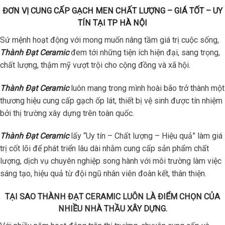
ĐƠN VỊ CUNG CẤP GẠCH MEN CHẤT LƯỢNG – GIÁ TỐT – UY
TÍN TẠI TP HÀ NỘI
Sứ mệnh hoạt động với mong muốn nâng tầm giá trị cuộc sống,
Thành Đạt Ceramic
đem tới những tiện ích hiện đại, sang trọng,
chất lượng, thậm mỹ vượt trội cho cộng đồng và xã hội.
Thành Đạt Ceramic
luôn mang trong mình hoài bão trở thành một
thương hiệu cung cấp gạch ốp lát, thiết bị vệ sinh được tín nhiệm
bởi thị trường xây dựng trên toàn quốc.
Thành Đạt Ceramic
lấy “Uy tín – Chất lượng – Hiệu quả” làm giá
trị cốt lõi để phát triển lâu dài nhằm cung cấp sản phẩm chất
lượng, dịch vụ chuyên nghiệp song hành với môi trường làm việc
sáng tạo, hiệu quả từ đội ngũ nhân viên đoàn kết, thân thiện.
TẠI SAO THÀNH ĐẠT CERAMIC LUÔN LÀ ĐIỂM CHỌN CỦA
NHIỀU NHÀ THẦU XÂY DỰNG.