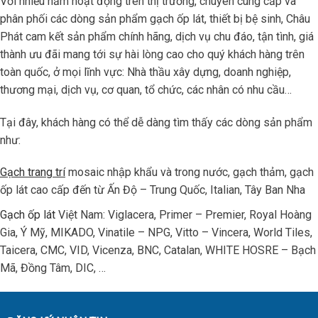
Với nhiều năm hoạt động trên thị trường, chuyên cung cấp và
phân phối các dòng sản phẩm gạch ốp lát, thiết bị bệ sinh, Châu
Phát cam kết sản phẩm chính hãng, dịch vụ chu đáo, tận tình, giá
thành ưu đãi mang tới sự hài lòng cao cho quý khách hàng trên
toàn quốc, ở mọi lĩnh vực: Nhà thầu xây dựng, doanh nghiệp,
thương mại, dịch vụ, cơ quan, tổ chức, các nhân có nhu cầu…
Tại đây, khách hàng có thể dễ dàng tìm thấy các dòng sản phẩm
như:
Gạch trang trí
mosaic nhập khẩu và trong nước, gạch thảm, gạch
ốp lát cao cấp đến từ Ấn Độ – Trung Quốc, Italian, Tây Ban Nha
Gạch ốp lát
Việt Nam: Viglacera, Primer – Premier, Royal Hoàng
Gia, Ý Mỹ, MIKADO, Vinatile – NPG, Vitto – Vincera, World Tiles,
Taicera, CMC, VID, Vicenza, BNC, Catalan, WHITE HOSRE – Bạch
Mã, Đồng Tâm, DIC, …