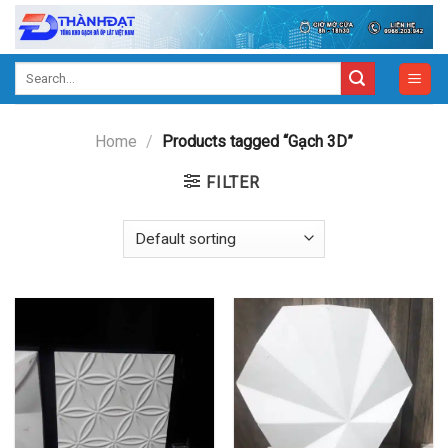
Skip
to
content
Search
for:
Home
/
Products tagged “Gạch 3D”
FILTER